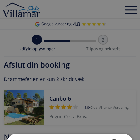
4.8
★★★★★
★★★★★
Google vurdering
1
2
Udfyld oplysninger
Tilpas og bekræft
Afslut din booking
Drømmeferien er kun 2 skridt væk.
Canbo 6
8.0
•
Club Villamar Vurdering
Begur, Costa Brava
Navn og e-mail