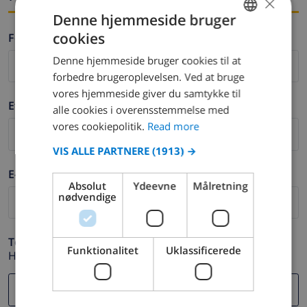
×
Denne hjemmeside bruger
cookies
Fornavn *
ENGLISH
Denne hjemmeside bruger cookies til at
DUTCH
forbedre brugeroplevelsen. Ved at bruge
FRENCH
vores hjemmeside giver du samtykke til
Efternavn *
alle cookies i overensstemmelse med
SPANISH
vores cookiepolitik.
Read more
GERMAN
VIS ALLE PARTNERE
(1913) →
CATALAN
E-mail *
ITALIAN
Absolut
Ydeevne
Målretning
nødvendige
DANISH
NORWEGIAN
Telefon *
Funktionalitet
Uklassificerede
Hvis din e-mail adresse ikke fungerer korrekt.