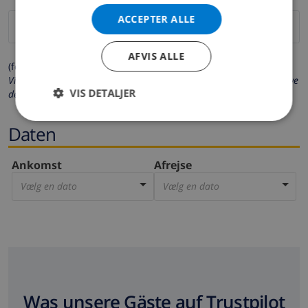
ACCEPTER ALLE
AFVIS ALLE
(felter markeret med * er obligatoriske)
Vi beskytter dit privatliv. Dine personlige oplysninger vil aldrig blive
VIS DETALJER
delt med andre.
Daten
Ankomst
Afrejse
Vælg en dato
Vælg en dato
Was unsere Gäste auf Trustpilot