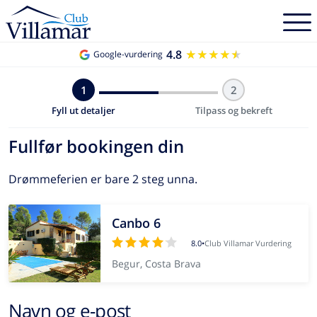
4.8
★★★★★
★★★★★
Google-vurdering
1
2
Fyll ut detaljer
Tilpass og bekreft
Fullfør bookingen din
Drømmeferien er bare 2 steg unna.
Canbo 6
8.0
•
Club Villamar Vurdering
Begur, Costa Brava
Navn og e-post