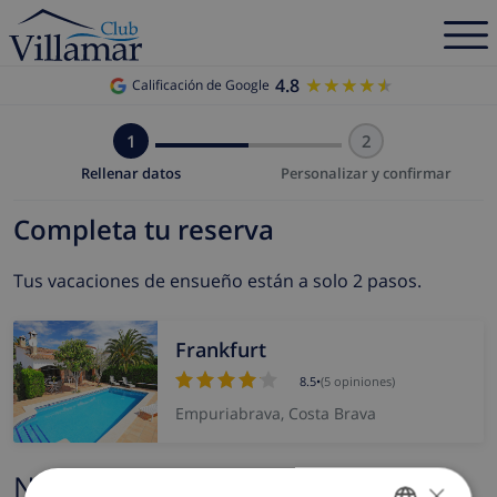
4.8
★★★★★
★★★★★
Calificación de Google
1
2
Rellenar datos
Personalizar y confirmar
Completa tu reserva
Tus vacaciones de ensueño están a solo 2 pasos.
Frankfurt
8.5
•
(5 opiniones)
Empuriabrava, Costa Brava
Nombre y correo electrónico
×