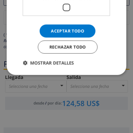
ACEPTAR TODO
( * Los campos marcados con un asterisco son obligatorios )
Respetamos su privacidad. Sus datos personales no serán
compartidos con ninguna otra persona o empresa.
RECHAZAR TODO
Fechas
MOSTRAR DETALLES
Llegada
Salida
Selecciona una fecha
Selecciona una fecha
124,58 US$
desde
/
por día
: