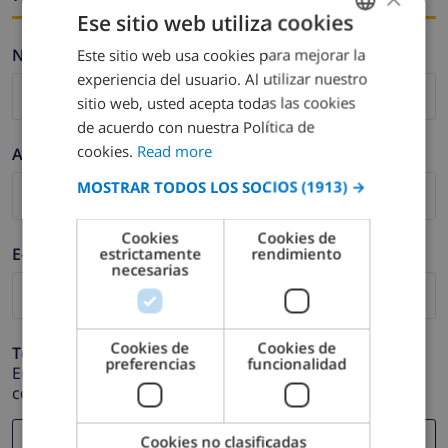
Ese sitio web utiliza cookies
Nombre *
Este sitio web usa cookies para mejorar la
ENGLISH
experiencia del usuario. Al utilizar nuestro
DUTCH
sitio web, usted acepta todas las cookies
FRENCH
de acuerdo con nuestra Política de
cookies.
Read more
Apellidos *
SPANISH
MOSTRAR TODOS LOS SOCIOS
(1913) →
GERMAN
CATALAN
Cookies
Cookies de
E-mail *
estrictamente
rendimiento
ITALIAN
necesarias
DANISH
NORWEGIAN
Cookies de
Cookies de
Teléfono *
preferencias
funcionalidad
En caso de que su dirección de e-mail no funcione
correctamente.
Cookies no clasificadas