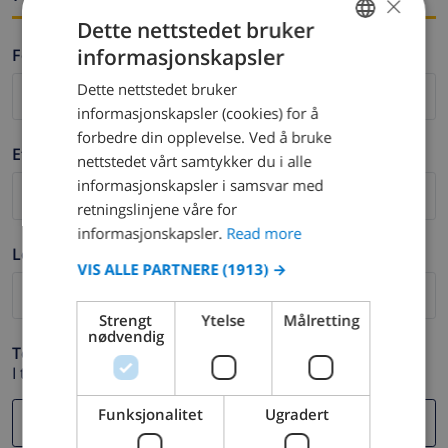
×
Dette nettstedet bruker
informasjonskapsler
Fornavn *
ENGLISH
Dette nettstedet bruker
DUTCH
informasjonskapsler (cookies) for å
FRENCH
forbedre din opplevelse. Ved å bruke
Etternavn *
nettstedet vårt samtykker du i alle
SPANISH
informasjonskapsler i samsvar med
GERMAN
retningslinjene våre for
CATALAN
informasjonskapsler.
Read more
Logg ut *
ITALIAN
VIS ALLE PARTNERE
(1913) →
DANISH
Strengt
Ytelse
Målretting
NORWEGIAN
nødvendig
Telefon *
I tilfelle din e-postadresse ikke fungerer.
Funksjonalitet
Ugradert