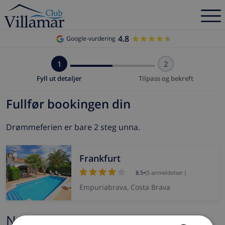
4.8
★★★★★
★★★★★
Google-vurdering
1
2
Fyll ut detaljer
Tilpass og bekreft
Fullfør bookingen din
Drømmeferien er bare 2 steg unna.
Frankfurt
8.5
•
(5 anmeldelser )
Empuriabrava, Costa Brava
Navn og e-post