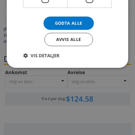
GODTA ALLE
(felter merket med * må fylles ut)
Vi respekterer ditt personvern. Dine personalia vil aldri bli delt
AVVIS ALLE
med andre.
VIS DETALJER
Datoer
Ankomst
Avreise
Velg en dato
Velg en dato
$124.58
fra
/
per dag
: