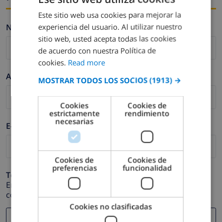
Este sitio web usa cookies para mejorar la
ENGLISH
experiencia del usuario. Al utilizar nuestro
Nombre *
DUTCH
sitio web, usted acepta todas las cookies
FRENCH
de acuerdo con nuestra Política de
cookies.
Read more
SPANISH
Apellidos *
MOSTRAR TODOS LOS SOCIOS
(1913) →
GERMAN
CATALAN
Cookies
Cookies de
estrictamente
rendimiento
ITALIAN
necesarias
E-mail *
DANISH
NORWEGIAN
Cookies de
Cookies de
preferencias
funcionalidad
Teléfono *
En caso de que su dirección de e-mail no funcione
correctamente.
Cookies no clasificadas