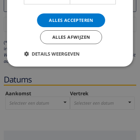
ALLES ACCEPTEREN
ALLES AFWIJZEN
(* de velden met een sterretje moeten verplicht worden
ingevuld )
DETAILS WEERGEVEN
Wij respecteren uw privacy. Uw persoonlijke gegevens worden nooit
aan derden verstrekt.
Datums
Aankomst
Vertrek
Selecteer een datum
Selecteer een datum