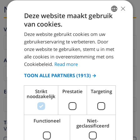
×
Naam en email
Deze website maakt gebruik
van cookies.
ENGLISH
Voornaam *
Deze website gebruikt cookies om uw
DUTCH
gebruikerservaring te verbeteren. Door
FRENCH
onze website te gebruiken, stemt u in met
alle cookies in overeenstemming met ons
SPANISH
Achternaam *
Cookiebeleid.
Read more
GERMAN
TOON ALLE PARTNERS
(1913) →
CATALAN
ITALIAN
E-mail *
Strikt
Prestatie
Targeting
noodzakelijk
DANISH
NORWEGIAN
Functioneel
Niet-
Telefoonnummer *
geclassificeerd
Voor het geval dat uw e-mail adres niet correct werkt.