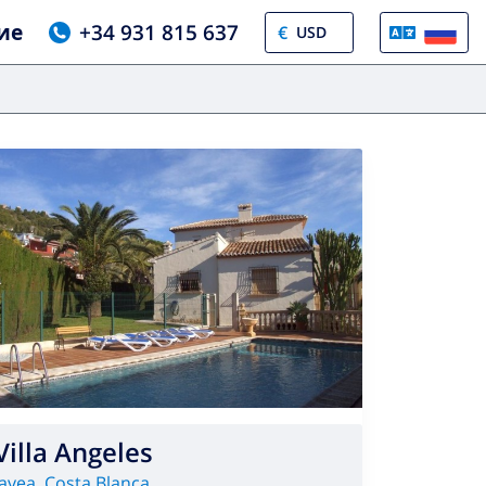
ие
+34 931 815 637
€
Villa Angeles
Javea
,
Costa Blanca