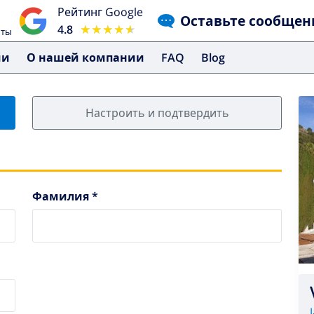
Рейтинг Google
Оставьте сообщен
4.8
★★★★★
★★★★★
чты
ми
О нашей компании
FAQ
Blog
Настроить и подтвердить
Фамилия *