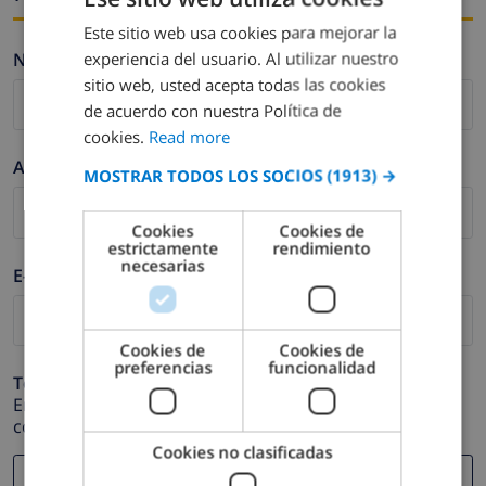
Este sitio web usa cookies para mejorar la
ENGLISH
experiencia del usuario. Al utilizar nuestro
Nombre *
DUTCH
sitio web, usted acepta todas las cookies
FRENCH
de acuerdo con nuestra Política de
cookies.
Read more
SPANISH
Apellidos *
MOSTRAR TODOS LOS SOCIOS
(1913) →
GERMAN
CATALAN
Cookies
Cookies de
estrictamente
rendimiento
ITALIAN
necesarias
E-mail *
DANISH
NORWEGIAN
Cookies de
Cookies de
preferencias
funcionalidad
Teléfono *
En caso de que su dirección de e-mail no funcione
correctamente.
Cookies no clasificadas