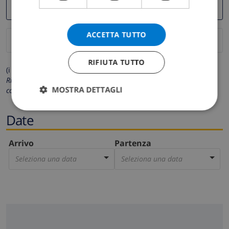
ACCETTA TUTTO
RIFIUTA TUTTO
(i campi contrassegnati con * sono obbligatori)
Rispettiamo la tua privacy. I tuoi dati personali non saranno mai
MOSTRA DETTAGLI
condivisi con gli altri.
Date
Arrivo
Partenza
Seleziona una data
Seleziona una data