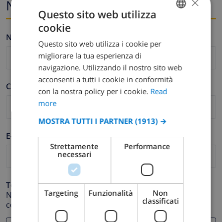
×
Nome ed e-mail
Questo sito web utilizza
cookie
ENGLISH
Nome *
Questo sito web utilizza i cookie per
DUTCH
migliorare la tua esperienza di
FRENCH
navigazione. Utilizzando il nostro sito web
acconsenti a tutti i cookie in conformità
SPANISH
Cognome *
con la nostra policy per i cookie.
Read
GERMAN
more
CATALAN
MOSTRA TUTTI I PARTNER
(1913) →
ITALIAN
E-mail *
Strettamente
Performance
DANISH
necessari
NORWEGIAN
Telefono *
Targeting
Funzionalità
Non
Nel caso in cui il tuo indirizzo email non funzioni
classificati
correttamente.