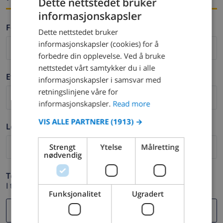
Dette nettstedet bruker
informasjonskapsler
ENGLISH
Fornavn *
Dette nettstedet bruker
DUTCH
informasjonskapsler (cookies) for å
FRENCH
forbedre din opplevelse. Ved å bruke
nettstedet vårt samtykker du i alle
SPANISH
Etternavn *
informasjonskapsler i samsvar med
GERMAN
retningslinjene våre for
CATALAN
informasjonskapsler.
Read more
ITALIAN
VIS ALLE PARTNERE
(1913) →
Logg ut *
DANISH
Strengt
Ytelse
Målretting
NORWEGIAN
nødvendig
Telefon *
I tilfelle din e-postadresse ikke fungerer.
Funksjonalitet
Ugradert