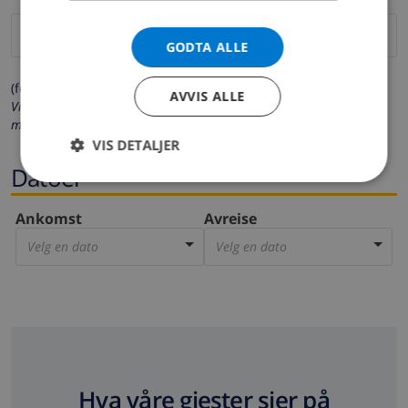
GODTA ALLE
(felter merket med * må fylles ut)
AVVIS ALLE
Vi respekterer ditt personvern. Dine personalia vil aldri bli delt
med andre.
VIS DETALJER
Datoer
Ankomst
Avreise
Velg en dato
Velg en dato
Hva våre gjester sier på