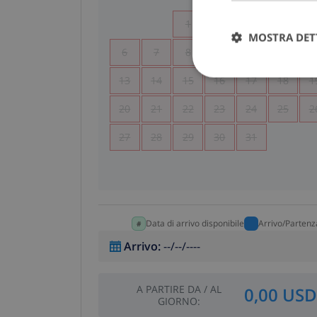
1
2
3
4
MOSTRA DET
6
7
8
9
10
11
1
13
14
15
16
17
18
1
20
21
22
23
24
25
2
27
28
29
30
31
Data di arrivo disponibile
Arrivo/Partenz
Arrivo
:
--/--/----
A PARTIRE DA
/
AL
0,00 USD
GIORNO
: