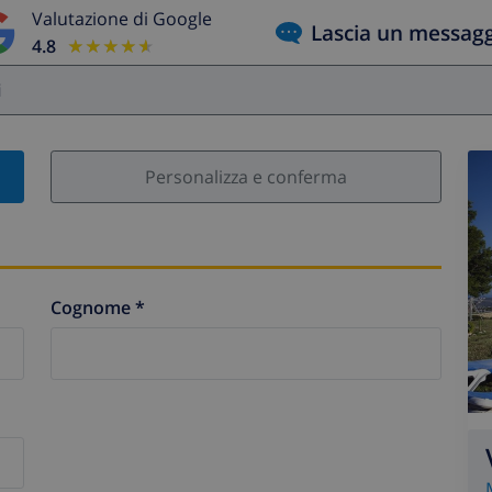
Valutazione di Google
Lascia un messag
4.8
★★★★★
★★★★★
i
Personalizza e conferma
Cognome *