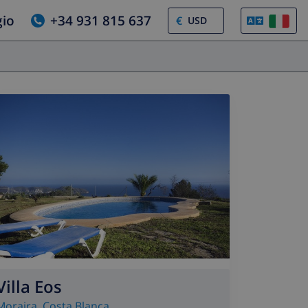
gio
+34 931 815 637
€
Villa Eos
Moraira
,
Costa Blanca