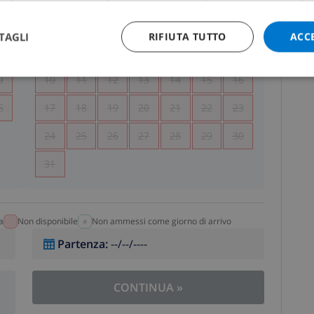
5
1
2
TAGLI
RIFIUTA TUTTO
ACC
2
3
4
5
6
7
8
9
9
10
11
12
13
14
15
16
6
17
18
19
20
21
22
23
24
25
26
27
28
29
30
31
a
Non disponibile
Non ammessi come giorno di arrivo
Partenza
:
--/--/----
CONTINUA
»