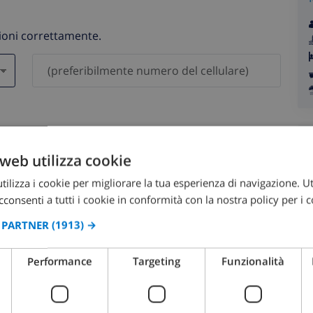
zioni correttamente.
saranno mai condivisi con gli altri.
web utilizza cookie
ilizza i cookie per migliorare la tua esperienza di navigazione. Ut
consenti a tutti i cookie in conformità con la nostra policy per i c
I PARTNER
(1913) →
agosto 2026
Performance
Targeting
Funzionalità
OM
LUN
MAR
MER
GIO
VEN
SAB
DOM