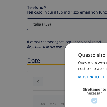
Telefono *
Nel caso in cui il tuo indirizzo email non fun
(i campi contrassegnati con * sono obbligatori)
Rispettiamo la tua privacy. I tuoi dati personali non 
Questo sito 
Date
Questo sito web ut
nostro sito web ac
MOSTRA TUTTI 
luglio 2026
Strettamente
necessari
LUN
MAR
MER
GIO
VEN
SAB
D