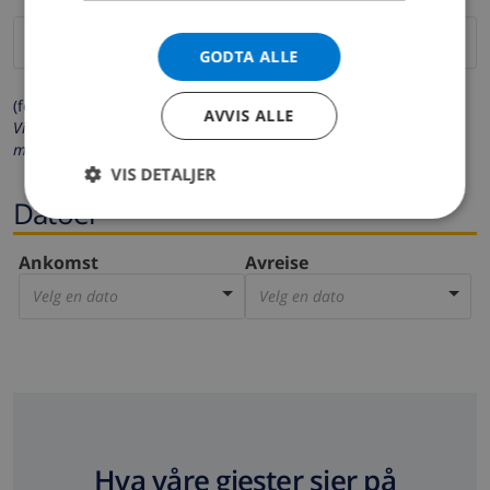
GODTA ALLE
(felter merket med * må fylles ut)
AVVIS ALLE
Vi respekterer ditt personvern. Dine personalia vil aldri bli delt
med andre.
VIS DETALJER
Datoer
Ankomst
Avreise
Velg en dato
Velg en dato
Hva våre gjester sier på