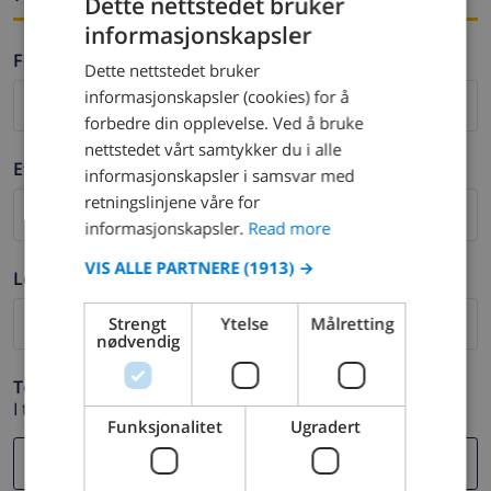
Dette nettstedet bruker
informasjonskapsler
ENGLISH
Fornavn *
Dette nettstedet bruker
DUTCH
informasjonskapsler (cookies) for å
FRENCH
forbedre din opplevelse. Ved å bruke
nettstedet vårt samtykker du i alle
SPANISH
Etternavn *
informasjonskapsler i samsvar med
GERMAN
retningslinjene våre for
CATALAN
informasjonskapsler.
Read more
ITALIAN
VIS ALLE PARTNERE
(1913) →
Logg ut *
DANISH
Strengt
Ytelse
Målretting
NORWEGIAN
nødvendig
Telefon *
I tilfelle din e-postadresse ikke fungerer.
Funksjonalitet
Ugradert