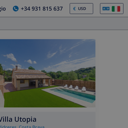
gio
+34 931 815 637
€
Villa Utopia
Vidreres
,
Costa Brava