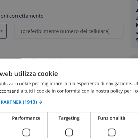
zioni correttamente.
saranno mai condivisi con gli altri.
web utilizza cookie
ilizza i cookie per migliorare la tua esperienza di navigazione. Ut
consenti a tutti i cookie in conformità con la nostra policy per i c
I PARTNER
(1913) →
agosto 2026
Performance
Targeting
Funzionalità
OM
LUN
MAR
MER
GIO
VEN
SAB
DOM