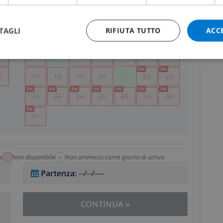
5
1
2
TAGLI
RIFIUTA TUTTO
ACC
2
3
4
5
6
7
8
9
9
10
11
12
13
14
15
16
5
%
5
%
6
17
18
19
20
21
22
23
5
%
5
%
5
%
5
%
5
%
5
%
5
%
24
25
26
27
28
29
30
5
%
31
a
Non disponibile
Non ammessi come giorno di arrivo
Partenza
:
--/--/----
CONTINUA
»