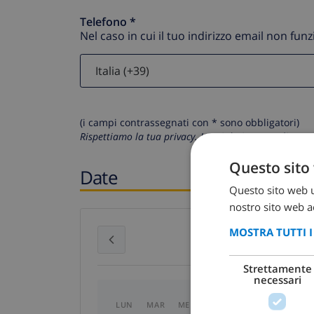
Telefono *
Nel caso in cui il tuo indirizzo email non fun
(i campi contrassegnati con * sono obbligatori)
Rispettiamo la tua privacy. I tuoi dati personali non 
Questo sito 
Date
Questo sito web ut
nostro sito web ac
MOSTRA TUTTI 
luglio 2026
Strettamente
necessari
LUN
MAR
MER
GIO
VEN
SAB
D