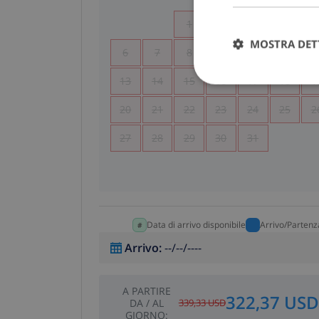
1
2
3
4
MOSTRA DET
6
7
8
9
10
11
1
13
14
15
16
17
18
1
20
21
22
23
24
25
2
27
28
29
30
31
Data di arrivo disponibile
Arrivo/Partenz
Arrivo
:
--/--/----
A PARTIRE
322,37 USD
DA
/
AL
339,33 USD
GIORNO
: