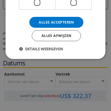
ALLES ACCEPTEREN
(* de velden met een sterretje moeten verplicht worden
ALLES AFWIJZEN
ingevuld )
Wij respecteren uw privacy. Uw persoonlijke gegevens worden nooit
aan derden verstrekt.
DETAILS WEERGEVEN
Datums
Aankomst
Vertrek
Selecteer een datum
Selecteer een datum
US$ 322,37
vanaf
/
per dag
:
US$ 339,33