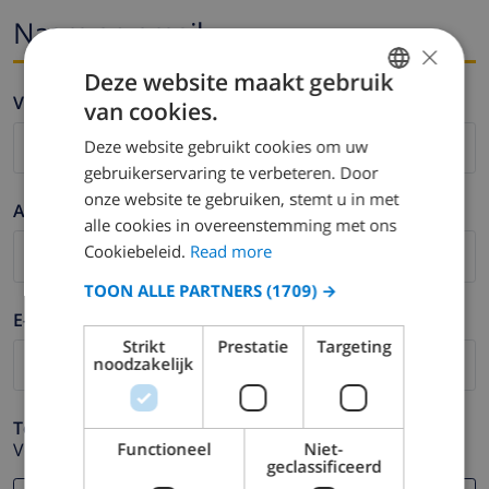
Naam en email
×
Deze website maakt gebruik
Voornaam *
van cookies.
ENGLISH
Deze website gebruikt cookies om uw
DUTCH
gebruikerservaring te verbeteren. Door
FRENCH
onze website te gebruiken, stemt u in met
Achternaam *
alle cookies in overeenstemming met ons
SPANISH
Cookiebeleid.
Read more
GERMAN
TOON ALLE PARTNERS
(1709) →
CATALAN
E-mail *
ITALIAN
Strikt
Prestatie
Targeting
noodzakelijk
DANISH
NORWEGIAN
Telefoonnummer *
Functioneel
Niet-
Voor het geval dat uw e-mail adres niet correct werkt.
geclassificeerd