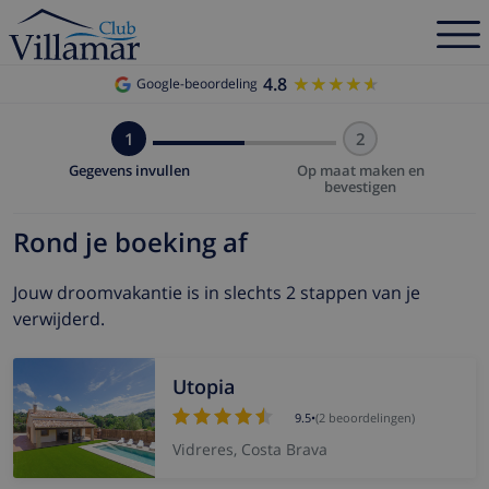
4.8
★★★★★
★★★★★
Google-beoordeling
1
2
Gegevens invullen
Op maat maken en
bevestigen
Rond je boeking af
Jouw droomvakantie is in slechts 2 stappen van je
verwijderd.
Utopia
9.5
•
(2 beoordelingen)
Vidreres, Costa Brava