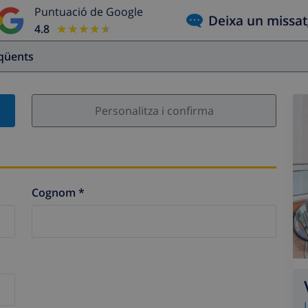
Puntuació de Google
Deixa un missa
4.8
★★★★★
★★★★★
eqüents
Personalitza i confirma
Cognom *