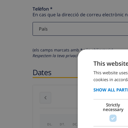
Telèfon *
En cas que la direcció de correu electrònic 
(els camps marcats amb * són obligatoris)
Respectem la teva privacitat. Les teves dades person
This websit
Dates
This website uses
cookies in accord
SHOW ALL PART
juliol 2026
Strictly
necessary
DL.
DT.
DC.
DJ.
DV.
DS.
DG