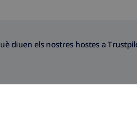
uè diuen els nostres hostes a Trustpil