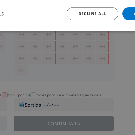
5
1
2
LS
DECLINE ALL
2
3
4
5
6
7
8
9
9
10
11
12
13
14
15
16
6
17
18
19
20
21
22
23
24
25
26
27
28
29
30
31
a
No disponible
No és possible arribar en aquesta data
Sortida
:
--/--/----
CONTINUAR
»