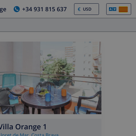
tge
+34 931 815 637
€
Villa Orange 1
Lloret de Mar
,
Costa Brava