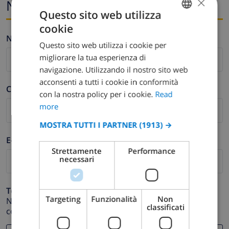
×
Nome ed e-mail
Questo sito web utilizza
cookie
ENGLISH
Nome *
Questo sito web utilizza i cookie per
DUTCH
migliorare la tua esperienza di
FRENCH
navigazione. Utilizzando il nostro sito web
acconsenti a tutti i cookie in conformità
SPANISH
Cognome *
con la nostra policy per i cookie.
Read
GERMAN
more
CATALAN
MOSTRA TUTTI I PARTNER
(1913) →
ITALIAN
E-mail *
Strettamente
Performance
DANISH
necessari
NORWEGIAN
Telefono *
Targeting
Funzionalità
Non
Nel caso in cui il tuo indirizzo email non funzioni
classificati
correttamente.