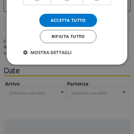
ACCETTA TUTTO
RIFIUTA TUTTO
(i campi contrassegnati con * sono obbligatori)
Rispettiamo la tua privacy. I tuoi dati personali non saranno mai
MOSTRA DETTAGLI
condivisi con gli altri.
Date
Arrivo
Partenza
Seleziona una data
Seleziona una data