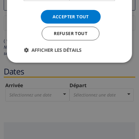
ACCEPTER TOUT
REFUSER TOUT
( * Les champs avec un astérisque sont obligatoires )
Nous respectons votre vie privée.
Vos données personnelles ne
AFFICHER LES DÉTAILS
seront pas communiquées à des tiers.
Dates
Arrivée
Départ
Sélectionnez une date
Sélectionnez une date