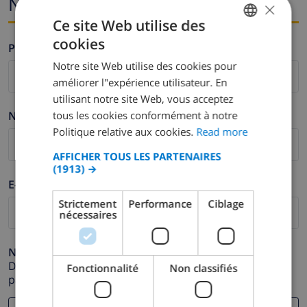
Nom et adresse e-mail
×
Ce site Web utilise des
cookies
Prénom *
ENGLISH
Notre site Web utilise des cookies pour
DUTCH
améliorer l"expérience utilisateur. En
FRENCH
utilisant notre site Web, vous acceptez
tous les cookies conformément à notre
Nom de famille *
SPANISH
Politique relative aux cookies.
Read more
GERMAN
AFFICHER TOUS LES PARTENAIRES
CATALAN
(1913) →
E-mail *
ITALIAN
Strictement
Performance
Ciblage
DANISH
nécessaires
NORWEGIAN
Numéro de téléphone *
Dans le cas où votre adresse e-mail ne fonctionnerait
Fonctionnalité
Non classifiés
pas correctement.