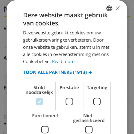
×
Naam en email
Deze website maakt gebruik
van cookies.
ENGLISH
Voornaam *
Deze website gebruikt cookies om uw
DUTCH
gebruikerservaring te verbeteren. Door
FRENCH
onze website te gebruiken, stemt u in met
alle cookies in overeenstemming met ons
SPANISH
Achternaam *
Cookiebeleid.
Read more
GERMAN
TOON ALLE PARTNERS
(1913) →
CATALAN
ITALIAN
E-mail *
Strikt
Prestatie
Targeting
noodzakelijk
DANISH
NORWEGIAN
Functioneel
Niet-
Telefoonnummer *
geclassificeerd
Voor het geval dat uw e-mail adres niet correct werkt.