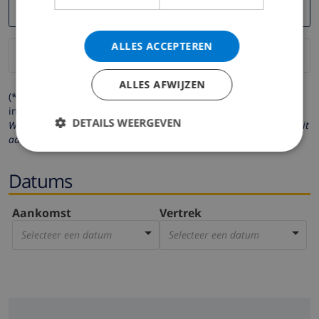
ALLES ACCEPTEREN
ALLES AFWIJZEN
(* de velden met een sterretje moeten verplicht worden
ingevuld )
DETAILS WEERGEVEN
Wij respecteren uw privacy. Uw persoonlijke gegevens worden nooit
aan derden verstrekt.
Datums
Aankomst
Vertrek
Selecteer een datum
Selecteer een datum