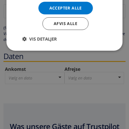
ACCEPTER ALLE
AFVIS ALLE
(felter markeret med * er obligatoriske)
Vi beskytter dit privatliv. Dine personlige oplysninger vil aldrig blive
VIS DETALJER
delt med andre.
Daten
Ankomst
Afrejse
Vælg en dato
Vælg en dato
Was unsere Gäste auf Trustpilot