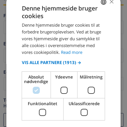
×
Denne hjemmeside bruger
cookies
Fornavn *
ENGLISH
Denne hjemmeside bruger cookies til at
DUTCH
forbedre brugeroplevelsen. Ved at bruge
FRENCH
vores hjemmeside giver du samtykke til
Efternavn *
alle cookies i overensstemmelse med
SPANISH
vores cookiepolitik.
Read more
GERMAN
VIS ALLE PARTNERE
(1913) →
CATALAN
E-mail *
ITALIAN
Absolut
Ydeevne
Målretning
nødvendige
DANISH
NORWEGIAN
Telefon *
Funktionalitet
Uklassificerede
Hvis din e-mail adresse ikke fungerer korrekt.