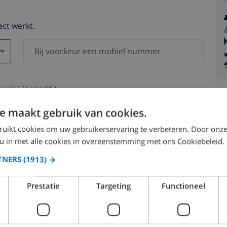
ect werkt.
worden ingevuld )
s worden nooit aan derden verstrekt.
e maakt gebruik van cookies.
ruikt cookies om uw gebruikerservaring te verbeteren. Door onze
 u in met alle cookies in overeenstemming met ons Cookiebeleid.
TNERS
(1913) →
augustus 2026
Prestatie
Targeting
Functioneel
.
MA.
DI.
WO.
DO.
VR.
ZA.
ZO.