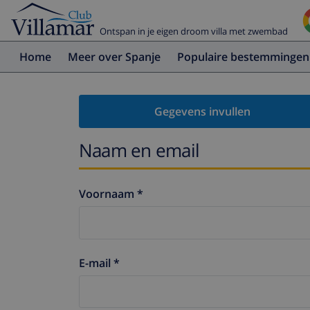
Ontspan in je eigen droom villa met zwembad
Home
Meer over Spanje
Populaire bestemmingen
Gegevens invullen
Naam en email
Voornaam *
E-mail *