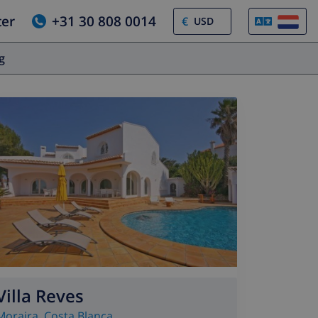
ter
+31 30 808 0014
€
og
Villa Reves
Moraira
,
Costa Blanca