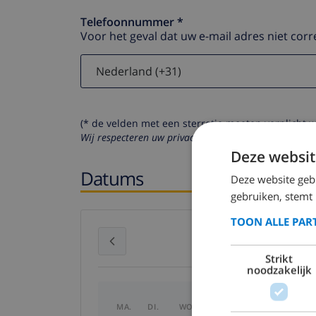
Telefoonnummer *
Voor het geval dat uw e-mail adres niet corr
(* de velden met een sterretje moeten verplicht 
Wij respecteren uw privacy. Uw persoonlijke gegeven
Deze websit
Datums
Deze website geb
gebruiken, stemt
TOON ALLE PAR
juli 2026
Strikt
noodzakelijk
MA.
DI.
WO.
DO.
VR.
ZA.
ZO