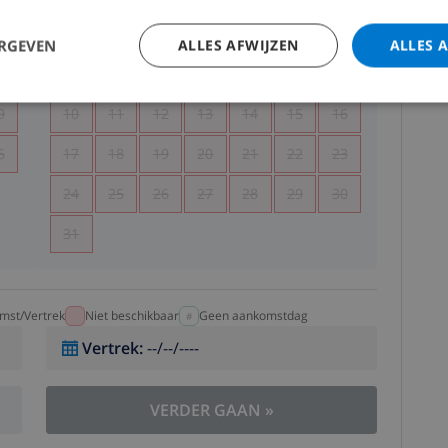
5
1
2
ERGEVEN
ALLES AFWIJZEN
ALLES 
2
3
4
5
6
7
8
9
9
10
11
12
13
14
15
16
6
17
18
19
20
21
22
23
24
25
26
27
28
29
30
31
mst/Vertrek
Niet beschikbaar
Geen aankomstdag
Vertrek
:
--/--/----
VERDER GAAN
»