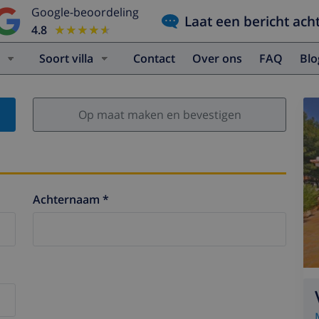
Google-beoordeling
Laat een bericht ach
4.8
★★★★★
★★★★★
Soort villa
Contact
Over ons
FAQ
Bl
Op maat maken en bevestigen
Achternaam *