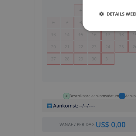
1
2
3
4
DETAILS WE
6
7
8
9
10
11
1
13
14
15
16
17
18
1
20
21
22
23
24
25
2
27
28
29
30
31
Beschikbare aankomstdatum
Aanko
Aankomst
:
--/--/----
US$ 0,00
VANAF
/
PER DAG
: