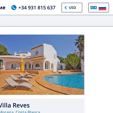
ие
+34 931 815 637
€
Villa Reves
Moraira
,
Costa Blanca