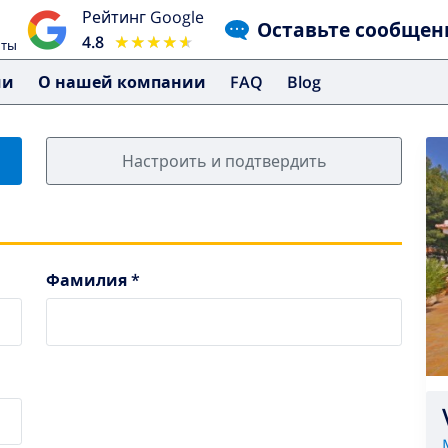
Рейтинг Google
Оставьте сообщен
4.8
★★★★★
★★★★★
чты
ми
О нашей компании
FAQ
Blog
Настроить и подтвердить
Фамилия *